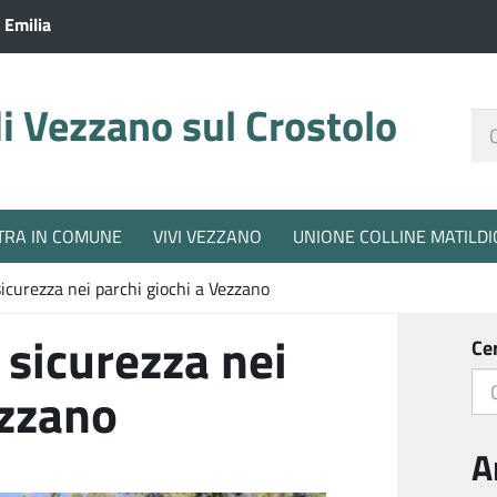
 Emilia
 Vezzano sul Crostolo
Ce
nel
sit
TRA IN COMUNE
VIVI VEZZANO
UNIONE COLLINE MATILDI
sicurezza nei parchi giochi a Vezzano
 sicurezza nei
Ce
ezzano
A