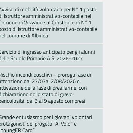
Avviso di mobilità volontaria per N° 1 posto
di Istruttore amministrativo-contabile nel
Comune di Vezzano sul Crostolo e di N° 1
posto di Istruttore amministrativo-contabile
nel comune di Albinea
Servizio di ingresso anticipato per gli alunni
delle Scuole Primarie A.S. 2026-2027
Rischio incendi boschivi – proroga fase di
attenzione dal 27/07al 2/08/2026 e
attivazione della fase di preallarme, con
dichiarazione dello stato di grave
pericolosità, dal 3 al 9 agosto compresi
Grande entusiasmo per i giovani volontari
protagonisti dei progetti “Al Volo” e
“YoungER Card”