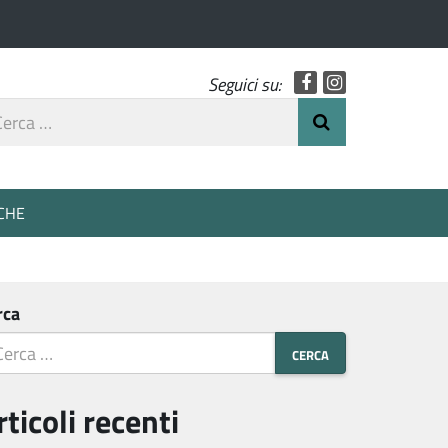
Facebook
Instagram
Seguici su:
rca
Invia Ricerca
o
CHE
rca
rticoli recenti