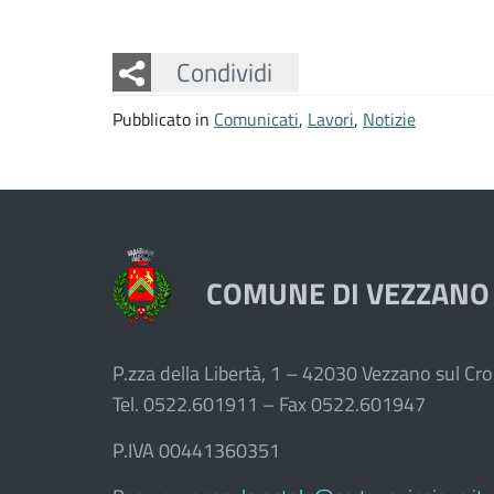
Facebook
Twitter
Whatsapp
Condividi
Pubblicato in
Comunicati
,
Lavori
,
Notizie
COMUNE DI VEZZANO
P.zza della Libertà, 1 – 42030 Vezzano sul Cros
Tel. 0522.601911 – Fax 0522.601947
P.IVA 00441360351