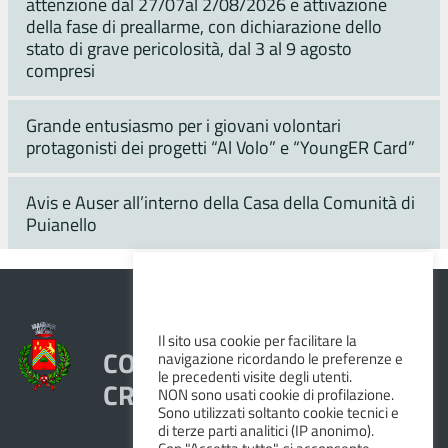
attenzione dal 27/07al 2/08/2026 e attivazione
della fase di preallarme, con dichiarazione dello
stato di grave pericolosità, dal 3 al 9 agosto
compresi
Grande entusiasmo per i giovani volontari
protagonisti dei progetti “Al Volo” e “YoungER Card”
Avis e Auser all’interno della Casa della Comunità di
Puianello
Il sito usa cookie per facilitare la
COMUNE DI VEZZANO SUL
navigazione ricordando le preferenze e
le precedenti visite degli utenti.
CROSTOLO
NON sono usati cookie di profilazione.
Sono utilizzati soltanto cookie tecnici e
di terze parti analitici (IP anonimo).