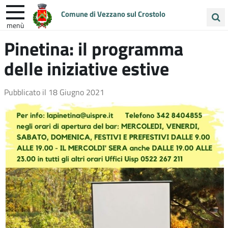
Comune di Vezzano sul Crostolo
menù
Cerca
Pinetina: il programma
ENTRA IN COMUNE
VIVI VEZZANO
nel
delle iniziative estive
sito
UNIONE COLLINE MATILDICHE
Pubblicato il
18 Giugno 2021