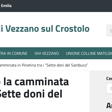
 Emilia
 Vezzano sul Crostolo
Ce
nel
sit
TRA IN COMUNE
VIVI VEZZANO
UNIONE COLLINE MATILDI
amminata in Pinetina tra i “Sette doni del Sambuco”
 la camminata
Ce
Sette doni del
A