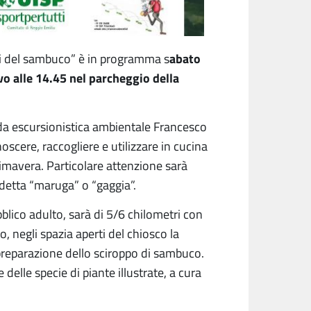
abato
oni del sambuco” è in programma s
vo alle 14.45 nel parcheggio della
da escursionistica ambientale Francesco
scere, raccogliere e utilizzare in cucina
rimavera. Particolare attenzione sarà
etta “maruga” o “gaggia”.
blico adulto, sarà di 5/6 chilometri con
, negli spazia aperti del chiosco la
 preparazione dello sciroppo di sambuco.
delle specie di piante illustrate, a cura