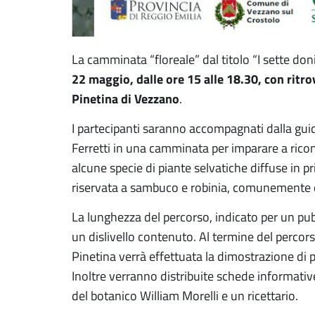
La camminata “floreale” dal titolo “I sette d
22 maggio, dalle ore 15 alle 18.30, con ritro
Pinetina di Vezzano
.
I partecipanti saranno accompagnati dalla gui
Ferretti in una camminata per imparare a ricono
alcune specie di piante selvatiche diffuse in p
riservata a sambuco e robinia, comunemente d
La lunghezza del percorso, indicato per un pub
un dislivello contenuto. Al termine del percorso
Pinetina verrà effettuata la dimostrazione di
Inoltre verranno distribuite schede informative 
del botanico William Morelli e un ricettario.