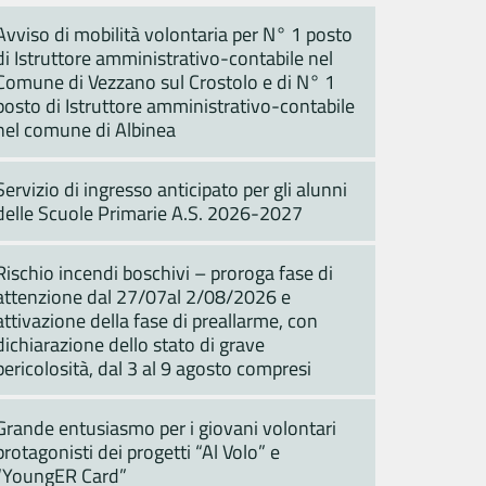
Avviso di mobilità volontaria per N° 1 posto
di Istruttore amministrativo-contabile nel
Comune di Vezzano sul Crostolo e di N° 1
posto di Istruttore amministrativo-contabile
nel comune di Albinea
Servizio di ingresso anticipato per gli alunni
delle Scuole Primarie A.S. 2026-2027
Rischio incendi boschivi – proroga fase di
attenzione dal 27/07al 2/08/2026 e
attivazione della fase di preallarme, con
dichiarazione dello stato di grave
pericolosità, dal 3 al 9 agosto compresi
Grande entusiasmo per i giovani volontari
protagonisti dei progetti “Al Volo” e
“YoungER Card”