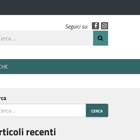
Facebook
Instagram
Seguici su:
rca
Invia Ricerca
o
CHE
rca
rticoli recenti