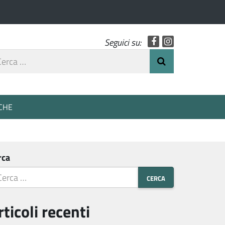
Facebook
Instagram
Seguici su:
rca
Invia Ricerca
o
CHE
rca
rticoli recenti