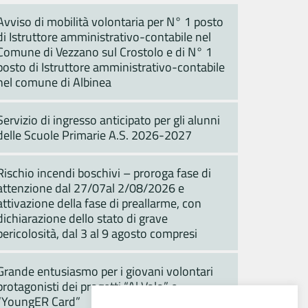
Avviso di mobilità volontaria per N° 1 posto
di Istruttore amministrativo-contabile nel
Comune di Vezzano sul Crostolo e di N° 1
posto di Istruttore amministrativo-contabile
nel comune di Albinea
Servizio di ingresso anticipato per gli alunni
delle Scuole Primarie A.S. 2026-2027
Rischio incendi boschivi – proroga fase di
attenzione dal 27/07al 2/08/2026 e
attivazione della fase di preallarme, con
dichiarazione dello stato di grave
pericolosità, dal 3 al 9 agosto compresi
Grande entusiasmo per i giovani volontari
protagonisti dei progetti “Al Volo” e
“YoungER Card”