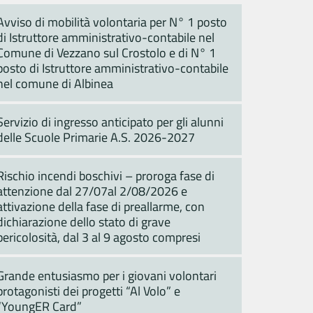
Avviso di mobilità volontaria per N° 1 posto
di Istruttore amministrativo-contabile nel
Comune di Vezzano sul Crostolo e di N° 1
posto di Istruttore amministrativo-contabile
nel comune di Albinea
Servizio di ingresso anticipato per gli alunni
delle Scuole Primarie A.S. 2026-2027
Rischio incendi boschivi – proroga fase di
attenzione dal 27/07al 2/08/2026 e
attivazione della fase di preallarme, con
dichiarazione dello stato di grave
pericolosità, dal 3 al 9 agosto compresi
Grande entusiasmo per i giovani volontari
protagonisti dei progetti “Al Volo” e
“YoungER Card”