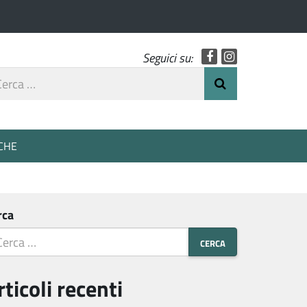
Facebook
Instagram
Seguici su:
rca
Invia Ricerca
o
CHE
rca
rticoli recenti