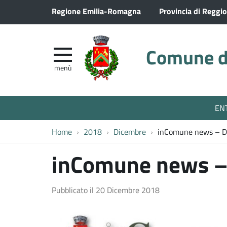
Regione Emilia-Romagna
Provincia di Reggio
Comune di
menù
EN
Home
2018
Dicembre
inComune news – D
inComune news –
Pubblicato il
20 Dicembre 2018