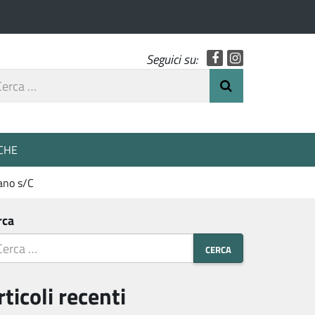
Facebook
Instagram
Seguici su:
rca
Invia Ricerca
o
CHE
zano s/C
rca
rticoli recenti