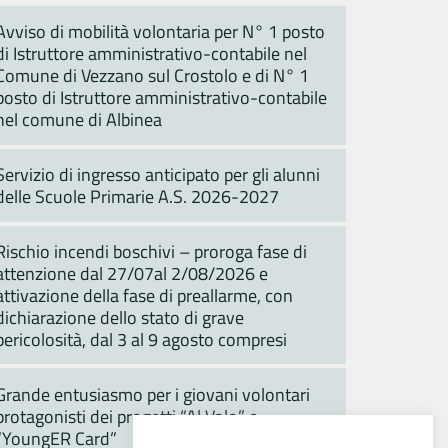
Avviso di mobilità volontaria per N° 1 posto
di Istruttore amministrativo-contabile nel
Comune di Vezzano sul Crostolo e di N° 1
posto di Istruttore amministrativo-contabile
nel comune di Albinea
Servizio di ingresso anticipato per gli alunni
delle Scuole Primarie A.S. 2026-2027
Rischio incendi boschivi – proroga fase di
attenzione dal 27/07al 2/08/2026 e
attivazione della fase di preallarme, con
dichiarazione dello stato di grave
pericolosità, dal 3 al 9 agosto compresi
Grande entusiasmo per i giovani volontari
protagonisti dei progetti “Al Volo” e
“YoungER Card”