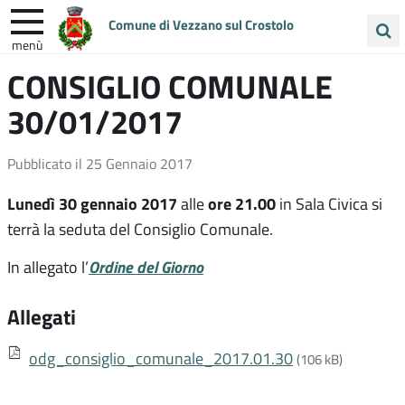
Comune di Vezzano sul Crostolo
menù
Cerca
CONSIGLIO COMUNALE
ENTRA IN COMUNE
VIVI VEZZANO
nel
30/01/2017
sito
UNIONE COLLINE MATILDICHE
Pubblicato il
25 Gennaio 2017
Lunedì 30 gennaio
2017
ore 21.00
alle
in Sala Civica si
terrà la seduta del Consiglio Comunale.
Ordine del Giorno
In allegato l’
Allegati
odg_consiglio_comunale_2017.01.30
(106 kB)