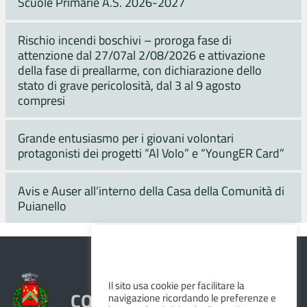
Scuole Primarie A.S. 2026-2027
Rischio incendi boschivi – proroga fase di
attenzione dal 27/07al 2/08/2026 e attivazione
della fase di preallarme, con dichiarazione dello
stato di grave pericolosità, dal 3 al 9 agosto
compresi
Grande entusiasmo per i giovani volontari
protagonisti dei progetti “Al Volo” e “YoungER Card”
Avis e Auser all’interno della Casa della Comunità di
Puianello
Il sito usa cookie per facilitare la
COMUNE DI VEZZANO SUL
navigazione ricordando le preferenze e