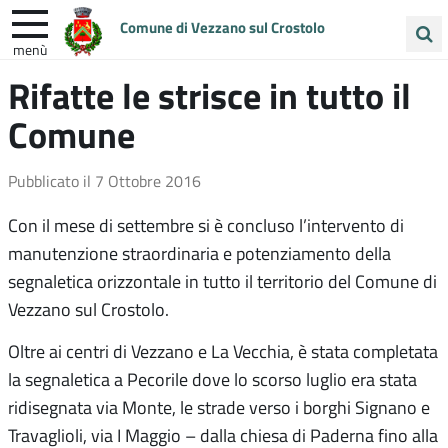
Comune di Vezzano sul Crostolo
menù
Cerca
Rifatte le strisce in tutto il
ENTRA IN COMUNE
VIVI VEZZANO
nel
Comune
sito
UNIONE COLLINE MATILDICHE
Pubblicato il
7 Ottobre 2016
Con il mese di settembre si è concluso l’intervento di
manutenzione straordinaria e potenziamento della
segnaletica orizzontale in tutto il territorio del Comune di
Vezzano sul Crostolo.
Oltre ai centri di Vezzano e La Vecchia, è stata completata
la segnaletica a Pecorile dove lo scorso luglio era stata
ridisegnata via Monte, le strade verso i borghi Signano e
Travaglioli, via I Maggio – dalla chiesa di Paderna fino alla