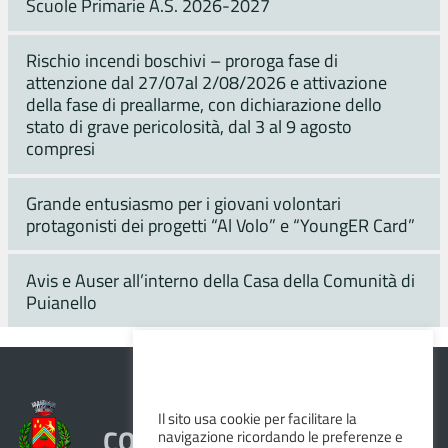
Scuole Primarie A.S. 2026-2027
Rischio incendi boschivi – proroga fase di
attenzione dal 27/07al 2/08/2026 e attivazione
della fase di preallarme, con dichiarazione dello
stato di grave pericolosità, dal 3 al 9 agosto
compresi
Grande entusiasmo per i giovani volontari
protagonisti dei progetti “Al Volo” e “YoungER Card”
Avis e Auser all’interno della Casa della Comunità di
Puianello
Il sito usa cookie per facilitare la
COMUNE DI VEZZANO SUL
navigazione ricordando le preferenze e