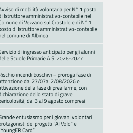
Avviso di mobilità volontaria per N° 1 posto
di Istruttore amministrativo-contabile nel
Comune di Vezzano sul Crostolo e di N° 1
posto di Istruttore amministrativo-contabile
nel comune di Albinea
Servizio di ingresso anticipato per gli alunni
delle Scuole Primarie A.S. 2026-2027
Rischio incendi boschivi – proroga fase di
attenzione dal 27/07al 2/08/2026 e
attivazione della fase di preallarme, con
dichiarazione dello stato di grave
pericolosità, dal 3 al 9 agosto compresi
Grande entusiasmo per i giovani volontari
protagonisti dei progetti “Al Volo” e
“YoungER Card”