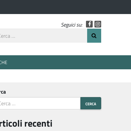
Facebook
Instagram
Seguici su:
rca
Invia Ricerca
o
CHE
rca
rticoli recenti