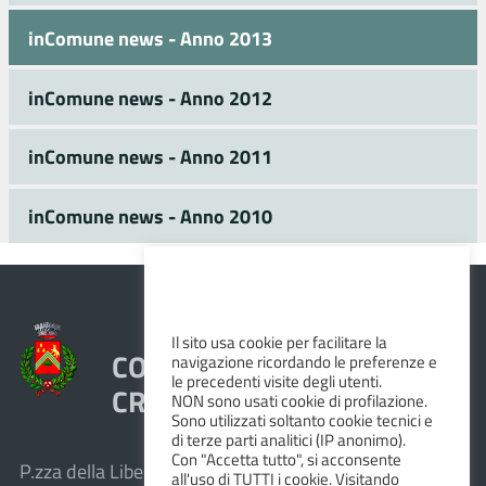
inComune news - Anno 2013
inComune news - Anno 2012
inComune news - Anno 2011
inComune news - Anno 2010
Il sito usa cookie per facilitare la
COMUNE DI VEZZANO SUL
navigazione ricordando le preferenze e
le precedenti visite degli utenti.
CROSTOLO
NON sono usati cookie di profilazione.
Sono utilizzati soltanto cookie tecnici e
di terze parti analitici (IP anonimo).
Con "Accetta tutto", si acconsente
P.zza della Libertà, 1 – 42030 Vezzano sul Crostolo
all'uso di TUTTI i cookie. Visitando