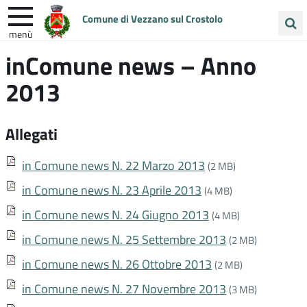
Comune di Vezzano sul Crostolo
menù
Cerca
inComune news – Anno
ENTRA IN COMUNE
VIVI VEZZANO
nel
2013
sito
UNIONE COLLINE MATILDICHE
Allegati
in Comune news N. 22 Marzo 2013
(2 MB)
in Comune news N. 23 Aprile 2013
(4 MB)
in Comune news N. 24 Giugno 2013
(4 MB)
in Comune news N. 25 Settembre 2013
(2 MB)
in Comune news N. 26 Ottobre 2013
(2 MB)
in Comune news N. 27 Novembre 2013
(3 MB)