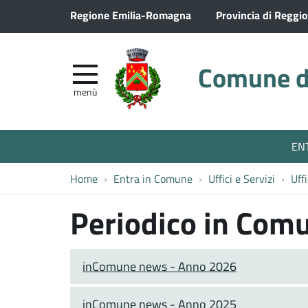
Regione Emilia-Romagna
Provincia di Reggio
Comune di
menù
EN
Home
Entra in Comune
Uffici e Servizi
Uff
Periodico in Com
inComune news - Anno 2026
inComune news - Anno 2025