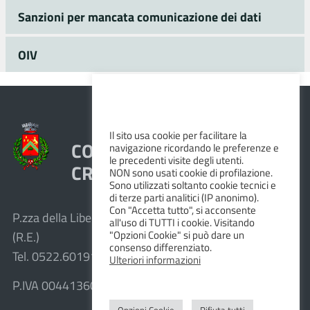
Sanzioni per mancata comunicazione dei dati
OIV
Il sito usa cookie per facilitare la
COMUNE DI VEZZANO SUL
navigazione ricordando le preferenze e
le precedenti visite degli utenti.
CROSTOLO
NON sono usati cookie di profilazione.
Sono utilizzati soltanto cookie tecnici e
di terze parti analitici (IP anonimo).
Con "Accetta tutto", si acconsente
P.zza della Libertà, 1 – 42030 Vezzano sul Crostolo
all'uso di TUTTI i cookie. Visitando
"Opzioni Cookie" si può dare un
(R.E.)
consenso differenziato.
Tel. 0522.601911 – Fax 0522.601947
Ulteriori informazioni
P.IVA 00441360351