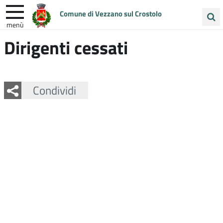
Comune di Vezzano sul Crostolo
menù
Cerca
Dirigenti cessati
ENTRA IN COMUNE
VIVI VEZZANO
nel
sito
UNIONE COLLINE MATILDICHE
Facebook
Twitter
Whatsapp
Condividi