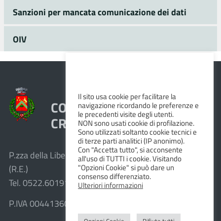
Sanzioni per mancata comunicazione dei dati
OIV
Il sito usa cookie per facilitare la
COMUNE DI VEZZANO SUL
navigazione ricordando le preferenze e
le precedenti visite degli utenti.
CROSTOLO
NON sono usati cookie di profilazione.
Sono utilizzati soltanto cookie tecnici e
di terze parti analitici (IP anonimo).
Con "Accetta tutto", si acconsente
P.zza della Libertà, 1 – 42030 Vezzano sul Crostolo
all'uso di TUTTI i cookie. Visitando
"Opzioni Cookie" si può dare un
(R.E.)
consenso differenziato.
Tel. 0522.601911 – Fax 0522.601947
Ulteriori informazioni
P.IVA 00441360351