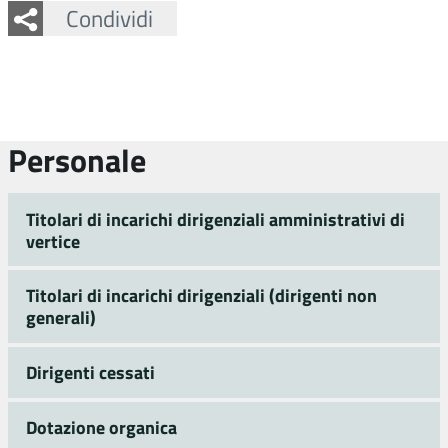
Facebook
Twitter
Whatsapp
Condividi
Personale
Titolari di incarichi dirigenziali amministrativi di
vertice
Titolari di incarichi dirigenziali (dirigenti non
generali)
Dirigenti cessati
Dotazione organica