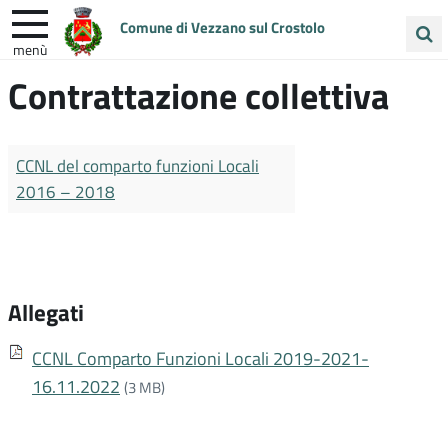
Comune di Vezzano sul Crostolo
menù
Cerca
Contrattazione collettiva
ENTRA IN COMUNE
VIVI VEZZANO
nel
sito
UNIONE COLLINE MATILDICHE
CCNL del comparto funzioni Locali
2016 – 2018
Allegati
CCNL Comparto Funzioni Locali 2019-2021-
16.11.2022
(3 MB)