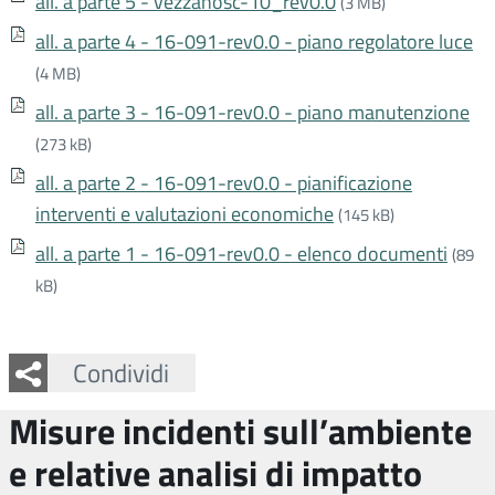
all. a parte 5 - vezzanosc-10_rev0.0
(3 MB)
all. a parte 4 - 16-091-rev0.0 - piano regolatore luce
(4 MB)
all. a parte 3 - 16-091-rev0.0 - piano manutenzione
(273 kB)
all. a parte 2 - 16-091-rev0.0 - pianificazione
interventi e valutazioni economiche
(145 kB)
all. a parte 1 - 16-091-rev0.0 - elenco documenti
(89
kB)
Facebook
Twitter
Whatsapp
Condividi
Misure incidenti sull’ambiente
e relative analisi di impatto