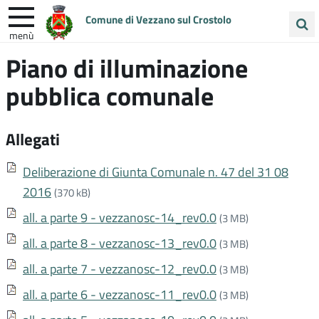
Comune di Vezzano sul Crostolo
menù
Cerca
Piano di illuminazione
ENTRA IN COMUNE
VIVI VEZZANO
nel
pubblica comunale
sito
UNIONE COLLINE MATILDICHE
Allegati
Deliberazione di Giunta Comunale n. 47 del 31 08
2016
(370 kB)
all. a parte 9 - vezzanosc-14_rev0.0
(3 MB)
all. a parte 8 - vezzanosc-13_rev0.0
(3 MB)
all. a parte 7 - vezzanosc-12_rev0.0
(3 MB)
all. a parte 6 - vezzanosc-11_rev0.0
(3 MB)