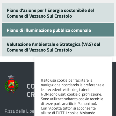
Piano d'azione per l'Energia sostenibile del
Comune di Vezzano Sul Crostolo
Piano di illuminazione pubblica comunale
Valutazione Ambientale e Strategica (VAS) del
Comune di Vezzano Sul Crostolo
Il sito usa cookie per facilitare la
COMUNE DI VEZZANO SUL
navigazione ricordando le preferenze e
le precedenti visite degli utenti.
CROSTOLO
NON sono usati cookie di profilazione.
Sono utilizzati soltanto cookie tecnici e
di terze parti analitici (IP anonimo).
Con "Accetta tutto", si acconsente
P.zza della Libertà, 1 – 42030 Vezzano sul Crostolo
all'uso di TUTTI i cookie. Visitando