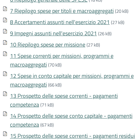
7 Riepilogo spese per titoli e macroaggregati
(20 kB)
8 Accertamenti assunti nell'esercizio 2021
(27 kB)
9 Impegni assunti nell'esercizio 2021
(26 kB)
10 Riepilogo spese per missione
(27 kB)
11 Spese correnti per missioni, programmi e
macroaggregati
(70 kB)
12 Spese in conto capitale per missioni, programmi e
macroaggregati
(66 kB)
13 Prospetto delle spese correnti - pagamenti
competenza
(71 kB)
14 Prospetto delle spese conto capitale - pagamenti
competenza
(67 kB)
15 Prospetto delle spese correnti - pagamenti residui