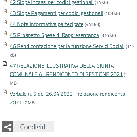
42 Siope Incassi per codici gestionali
(74 kB)
43 Siope Pagamenti per codici gestionali
(108 kB)
44 Nota informativa partecipate
(445 kB)
45 Prospetto Spese di Rappresentanza
(316 kB)
46 Rendicontazione per la funzione Servizi Sociali
(117
kB)
47 RELAZIONE ILLUSTRATIVA DELLA GIUNTA
COMUNALE AL RENDICONTO DI GESTIONE 2021
(2
MB)
Verbale n. 5 del 26.04.2022 - relazione rendiconto
2021
(7 MB)
Facebook
Twitter
Whatsapp
Condividi