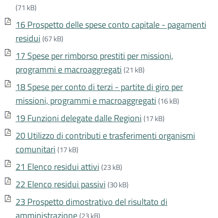
(71 kB)
16 Prospetto delle spese conto capitale - pagamenti
residui
(67 kB)
17 Spese per rimborso prestiti per missioni,
programmi e macroaggregati
(21 kB)
18 Spese per conto di terzi - partite di giro per
missioni, programmi e macroaggregati
(16 kB)
19 Funzioni delegate dalle Regioni
(17 kB)
20 Utilizzo di contributi e trasferimenti organismi
comunitari
(17 kB)
21 Elenco residui attivi
(23 kB)
22 Elenco residui passivi
(30 kB)
23 Prospetto dimostrativo del risultato di
amministrazione
(23 kB)