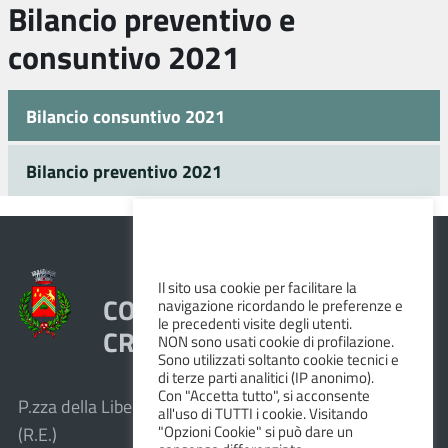
Bilancio preventivo e
consuntivo 2021
Bilancio consuntivo 2021
Bilancio preventivo 2021
Il sito usa cookie per facilitare la
COMUNE DI VEZZANO SUL
navigazione ricordando le preferenze e
le precedenti visite degli utenti.
CROSTOLO
NON sono usati cookie di profilazione.
Sono utilizzati soltanto cookie tecnici e
di terze parti analitici (IP anonimo).
Con "Accetta tutto", si acconsente
P.zza della Libertà, 1 – 42030 Vezzano sul Crostolo
all'uso di TUTTI i cookie. Visitando
"Opzioni Cookie" si può dare un
(R.E.)