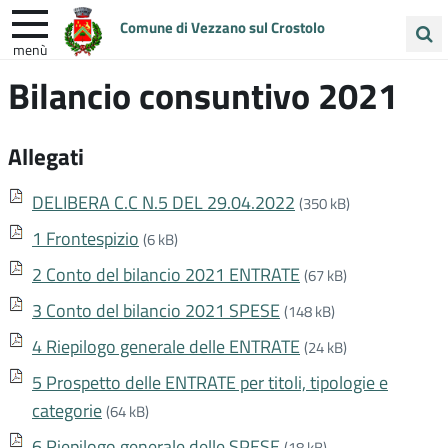
Comune di Vezzano sul Crostolo
menù
Cerca
Bilancio consuntivo 2021
ENTRA IN COMUNE
VIVI VEZZANO
nel
sito
UNIONE COLLINE MATILDICHE
Allegati
DELIBERA C.C N.5 DEL 29.04.2022
(350 kB)
1 Frontespizio
(6 kB)
2 Conto del bilancio 2021 ENTRATE
(67 kB)
3 Conto del bilancio 2021 SPESE
(148 kB)
4 Riepilogo generale delle ENTRATE
(24 kB)
5 Prospetto delle ENTRATE per titoli, tipologie e
categorie
(64 kB)
6 Riepilogo generale delle SPESE
(18 kB)