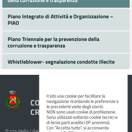
della corruzione e trasparenza
Piano Integrato di Attività e Organizzazione –
PIAO
Piano Triennale per la prevenzione della
corruzione e trasparenza
Whistleblower- segnalazione condotte illecite
Il sito usa cookie per facilitare la
COMUNE DI VEZZANO SUL
navigazione ricordando le preferenze e
le precedenti visite degli utenti.
CROSTOLO
NON sono usati cookie di profilazione.
Sono utilizzati soltanto cookie tecnici e
di terze parti analitici (IP anonimo).
Con "Accetta tutto", si acconsente
P.zza della Libertà, 1 – 42030 Vezzano sul Crostolo