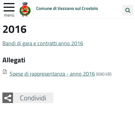
Comune di Vezzano sul Crostolo
menù
Cerca
2016
ENTRA IN COMUNE
VIVI VEZZANO
nel
sito
UNIONE COLLINE MATILDICHE
Bandi di gara e contratti anno 2016
Allegati
Spese di rappresentanza - anno 2016
(690 kB)
Facebook
Twitter
Whatsapp
Condividi