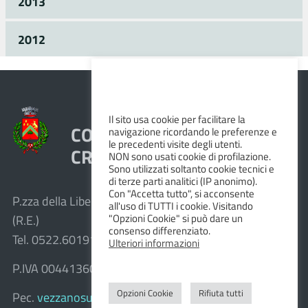
2013
2012
Il sito usa cookie per facilitare la
COMUNE DI VEZZANO SUL
navigazione ricordando le preferenze e
le precedenti visite degli utenti.
CROSTOLO
NON sono usati cookie di profilazione.
Sono utilizzati soltanto cookie tecnici e
di terze parti analitici (IP anonimo).
Con "Accetta tutto", si acconsente
P.zza della Libertà, 1 – 42030 Vezzano sul Crostolo
all'uso di TUTTI i cookie. Visitando
"Opzioni Cookie" si può dare un
(R.E.)
consenso differenziato.
Tel. 0522.601911 – Fax 0522.601947
Ulteriori informazioni
P.IVA 00441360351
Opzioni Cookie
Rifiuta tutti
Pec.
vezzanosulcrostolo@cert.provincia.re.it