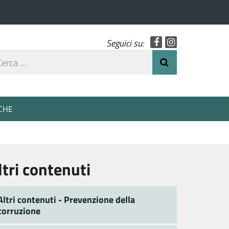
Facebook
Instagram
Seguici su:
rca
Invia Ricerca
o
CHE
ltri contenuti
Altri contenuti - Prevenzione della
corruzione