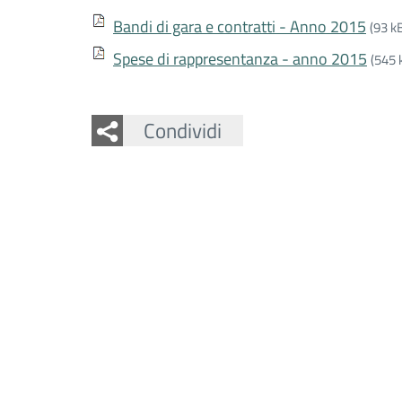
Bandi di gara e contratti - Anno 2015
(93 k
Spese di rappresentanza - anno 2015
(545 
Facebook
Twitter
Whatsapp
Condividi