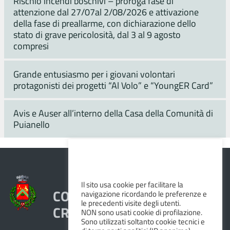
Rischio incendi boschivi – proroga fase di
attenzione dal 27/07al 2/08/2026 e attivazione
della fase di preallarme, con dichiarazione dello
stato di grave pericolosità, dal 3 al 9 agosto
compresi
Grande entusiasmo per i giovani volontari
protagonisti dei progetti “Al Volo” e “YoungER Card”
Avis e Auser all’interno della Casa della Comunità di
Puianello
Il sito usa cookie per facilitare la
COMUNE DI VEZZANO SUL
navigazione ricordando le preferenze e
le precedenti visite degli utenti.
CROSTOLO
NON sono usati cookie di profilazione.
Sono utilizzati soltanto cookie tecnici e