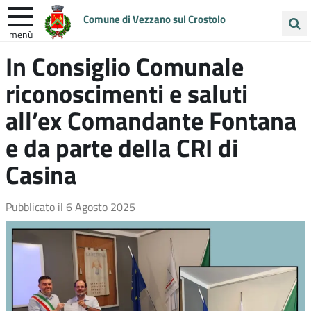
Comune di Vezzano sul Crostolo
menù
Cerca
In Consiglio Comunale
ENTRA IN COMUNE
VIVI VEZZANO
nel
riconoscimenti e saluti
sito
UNIONE COLLINE MATILDICHE
all’ex Comandante Fontana
e da parte della CRI di
Casina
Pubblicato il
6 Agosto 2025