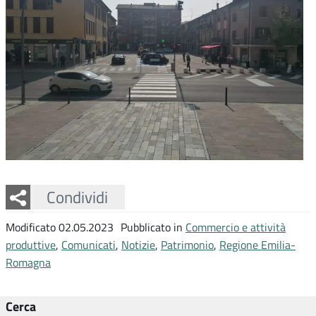
Facebook
Twitter
Whatsapp
Condividi
Modificato 02.05.2023
Pubblicato in
Commercio e attività
produttive
,
Comunicati
,
Notizie
,
Patrimonio
,
Regione Emilia-
Romagna
Cerca