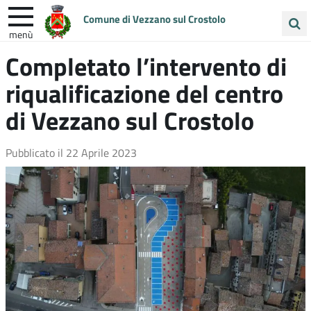
Comune di Vezzano sul Crostolo
menù
Cerca
Completato l’intervento di
ENTRA IN COMUNE
VIVI VEZZANO
nel
riqualificazione del centro
sito
UNIONE COLLINE MATILDICHE
di Vezzano sul Crostolo
Pubblicato il
22 Aprile 2023