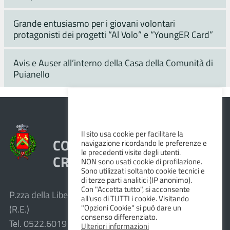
Grande entusiasmo per i giovani volontari
protagonisti dei progetti “Al Volo” e “YoungER Card”
Avis e Auser all’interno della Casa della Comunità di
Puianello
Il sito usa cookie per facilitare la
COMUNE DI VEZZANO SUL
navigazione ricordando le preferenze e
le precedenti visite degli utenti.
CROSTOLO
NON sono usati cookie di profilazione.
Sono utilizzati soltanto cookie tecnici e
di terze parti analitici (IP anonimo).
Con "Accetta tutto", si acconsente
P.zza della Libertà, 1 – 42030 Vezzano sul Crostolo
all'uso di TUTTI i cookie. Visitando
"Opzioni Cookie" si può dare un
(R.E.)
consenso differenziato.
Tel. 0522.601911 – Fax 0522.601947
Ulteriori informazioni