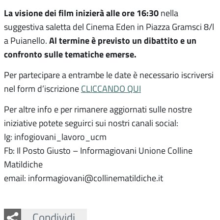
La visione dei film inizierà alle ore 16:30
nella
suggestiva saletta del Cinema Eden in Piazza Gramsci 8/l
Al termine è previsto un dibattito e un
a Puianello.
confronto sulle tematiche emerse.
Per partecipare a entrambe le date è necessario iscriversi
nel form d’iscrizione
CLICCANDO QUI
Per altre info e per rimanere aggiornati sulle nostre
iniziative potete seguirci sui nostri canali social:
Ig: infogiovani_lavoro_ucm
Fb: Il Posto Giusto – Informagiovani Unione Colline
Matildiche
email: informagiovani@collinematildiche.it
Facebook
Twitter
Whatsapp
Condividi