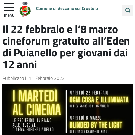
Comune di Vezzano sul Crostolo
menù
Cerca
Il 22 febbraio e l’8 marzo
ENTRA IN COMUNE
VIVI VEZZANO
nel
cineforum gratuito all’Eden
sito
UNIONE COLLINE MATILDICHE
di Puianello per giovani dai
12 anni
Pubblicato il
11 Febbraio 2022