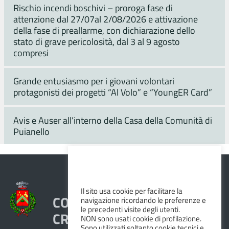
Rischio incendi boschivi – proroga fase di
attenzione dal 27/07al 2/08/2026 e attivazione
della fase di preallarme, con dichiarazione dello
stato di grave pericolosità, dal 3 al 9 agosto
compresi
Grande entusiasmo per i giovani volontari
protagonisti dei progetti “Al Volo” e “YoungER Card”
Avis e Auser all’interno della Casa della Comunità di
Puianello
Il sito usa cookie per facilitare la
COMUNE DI VEZZANO SUL
navigazione ricordando le preferenze e
le precedenti visite degli utenti.
CROSTOLO
NON sono usati cookie di profilazione.
Sono utilizzati soltanto cookie tecnici e