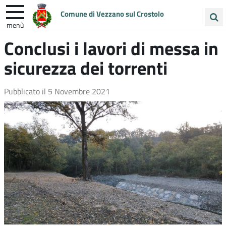
Comune di Vezzano sul Crostolo
menù
Cerca
Conclusi i lavori di messa in
ENTRA IN COMUNE
VIVI VEZZANO
nel
sicurezza dei torrenti
sito
UNIONE COLLINE MATILDICHE
Pubblicato il
5 Novembre 2021