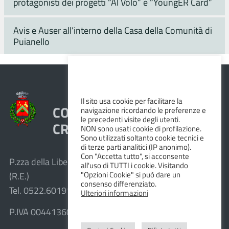
protagonisti dei progetti “Al Volo” e “YoungER Card”
Avis e Auser all’interno della Casa della Comunità di
Puianello
Il sito usa cookie per facilitare la
COMUNE DI VEZZANO SUL
navigazione ricordando le preferenze e
le precedenti visite degli utenti.
CROSTOLO
NON sono usati cookie di profilazione.
Sono utilizzati soltanto cookie tecnici e
di terze parti analitici (IP anonimo).
Con "Accetta tutto", si acconsente
P.zza della Libertà, 1 – 42030 Vezzano sul Crostolo
all'uso di TUTTI i cookie. Visitando
"Opzioni Cookie" si può dare un
(R.E.)
consenso differenziato.
Tel. 0522.601911 – Fax 0522.601947
Ulteriori informazioni
P.IVA 00441360351