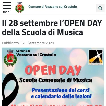
Comune di Vezzano sul Crostolo
menù
Cerca
Il 28 settembre l’OPEN DAY
ENTRA IN COMUNE
VIVI VEZZANO
nel
della Scuola di Musica
sito
UNIONE COLLINE MATILDICHE
Pubblicato il
21 Settembre 2021