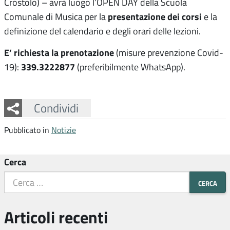
Crostolo) – avrà luogo l’OPEN DAY della Scuola
presentazione dei corsi
Comunale di Musica per la
e la
definizione del calendario e degli orari delle lezioni.
E’ richiesta la prenotazione
(
misure prevenzione Covid-
339.3222877
19
):
(preferibilmente WhatsApp).
Facebook
Twitter
Whatsapp
Condividi
Pubblicato in
Notizie
Cerca
Articoli recenti