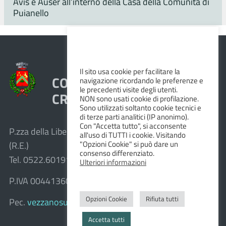
Avis e Auser all’interno della Casa della Comunità di
Puianello
Il sito usa cookie per facilitare la
COMUNE DI VEZZANO SUL
navigazione ricordando le preferenze e
le precedenti visite degli utenti.
CROSTOLO
NON sono usati cookie di profilazione.
Sono utilizzati soltanto cookie tecnici e
di terze parti analitici (IP anonimo).
Con "Accetta tutto", si acconsente
P.zza della Libertà, 1 – 42030 Vezzano sul Crostolo
all'uso di TUTTI i cookie. Visitando
"Opzioni Cookie" si può dare un
(R.E.)
consenso differenziato.
Tel. 0522.601911 – Fax 0522.601947
Ulteriori informazioni
P.IVA 00441360351
Opzioni Cookie
Rifiuta tutti
Pec.
vezzanosulcrostolo@cert.provincia.re.it
Accetta tutti