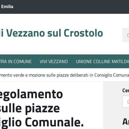
 Emilia
 Vezzano sul Crostolo
Ce
nel
sit
TRA IN COMUNE
VIVI VEZZANO
UNIONE COLLINE MATILDI
mento verde e mozione sulle piazze deliberati in Consiglio Comuna
regolamento
Ce
ulle piazze
siglio Comunale.
A