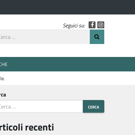
Facebook
Instagram
Seguici su:
rca
Invia Ricerca
o
CHE
le.
rca
rticoli recenti