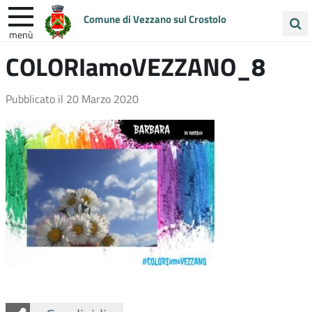
Comune di Vezzano sul Crostolo
menù
Cerca
COLORIamoVEZZANO_8
ENTRA IN COMUNE
VIVI VEZZANO
nel
sito
UNIONE COLLINE MATILDICHE
Pubblicato il
20 Marzo 2020