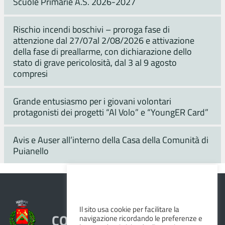
Scuole Primarie A.S. 2026-2027
Rischio incendi boschivi – proroga fase di
attenzione dal 27/07al 2/08/2026 e attivazione
della fase di preallarme, con dichiarazione dello
stato di grave pericolosità, dal 3 al 9 agosto
compresi
Grande entusiasmo per i giovani volontari
protagonisti dei progetti “Al Volo” e “YoungER Card”
Avis e Auser all’interno della Casa della Comunità di
Puianello
Il sito usa cookie per facilitare la
COMUNE DI VEZZANO SUL
navigazione ricordando le preferenze e