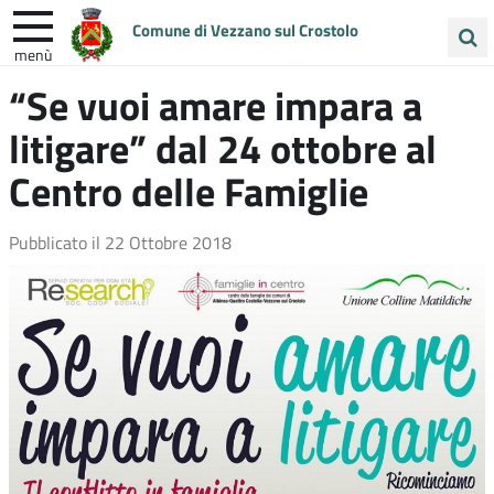
Comune di Vezzano sul Crostolo
menù
Cerca
“Se vuoi amare impara a
ENTRA IN COMUNE
VIVI VEZZANO
nel
litigare” dal 24 ottobre al
sito
UNIONE COLLINE MATILDICHE
Centro delle Famiglie
Pubblicato il
22 Ottobre 2018