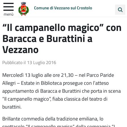
Comune di Vezzano sul Crostolo
menù
Cerca
“Il campanello magico” con
ENTRA IN COMUNE
VIVI VEZZANO
nel
Baracca e Burattini a
sito
UNIONE COLLINE MATILDICHE
Vezzano
Pubblicato il
13 Luglio 2016
Mercoledì 13 luglio alle ore 21,30 – nel Parco Paride
Allegri – Estate in Biblioteca prosegue con l’atteso
appuntamento di Baracca e Burattini che porta in scena
“Il campanello magico”, fiaba classica del teatro di
burattini.
Brillante commedia della tradizione emiliana, lo
spettacolo “Il campanello magico” della compagnia “I