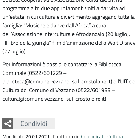
programma altri due appuntamenti volti a dar vita ad
un’estate in cui cultura e divertimento aggregano tutta la
famiglia: “Musiche e danze dall’Africa” a cura
dell’Associazione Interculturale Afrodanzalo (20 luglio),
“Il libro della giungla” film d’animazione della Walt Disney
(27 luglio).
Per informazioni è possibile contattare la Biblioteca
Comunale (0522/601229 –
biblioteca@comune.vezzano-sul-crostolo.re.it) o l’Ufficio
Cultura del Comune di Vezzano (0522/601933 –
cultura@comune.vezzano-sul-crostolo.re.it).
Facebook
Twitter
Whatsapp
Condividi
Modificato 20.01.2021
Pubblicato in
Comunicati
,
Cultura
,