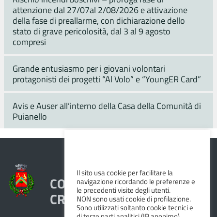
attenzione dal 27/07al 2/08/2026 e attivazione
della fase di preallarme, con dichiarazione dello
stato di grave pericolosità, dal 3 al 9 agosto
compresi
Grande entusiasmo per i giovani volontari
protagonisti dei progetti “Al Volo” e “YoungER Card”
Avis e Auser all’interno della Casa della Comunità di
Puianello
Il sito usa cookie per facilitare la
COMUNE DI VEZZANO SUL
navigazione ricordando le preferenze e
le precedenti visite degli utenti.
CROSTOLO
NON sono usati cookie di profilazione.
Sono utilizzati soltanto cookie tecnici e
di terze parti analitici (IP anonimo).