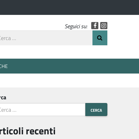
Facebook
Instagram
Seguici su:
rca
Invia Ricerca
o
CHE
rca
rticoli recenti