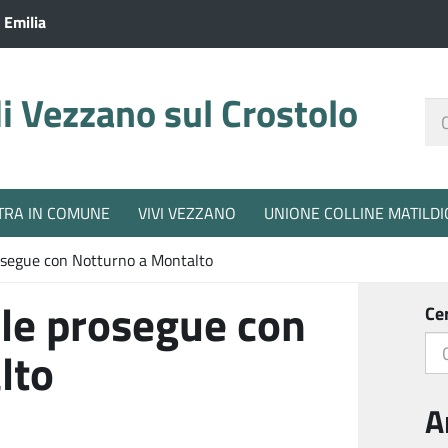
 Emilia
 Vezzano sul Crostolo
Ce
nel
sit
TRA IN COMUNE
VIVI VEZZANO
UNIONE COLLINE MATILDI
rosegue con Notturno a Montalto
lle prosegue con
Ce
lto
A