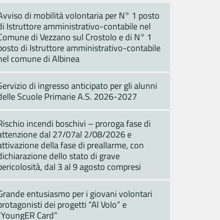
Avviso di mobilità volontaria per N° 1 posto
di Istruttore amministrativo-contabile nel
Comune di Vezzano sul Crostolo e di N° 1
posto di Istruttore amministrativo-contabile
nel comune di Albinea
Servizio di ingresso anticipato per gli alunni
delle Scuole Primarie A.S. 2026-2027
Rischio incendi boschivi – proroga fase di
attenzione dal 27/07al 2/08/2026 e
attivazione della fase di preallarme, con
dichiarazione dello stato di grave
pericolosità, dal 3 al 9 agosto compresi
Grande entusiasmo per i giovani volontari
protagonisti dei progetti “Al Volo” e
“YoungER Card”