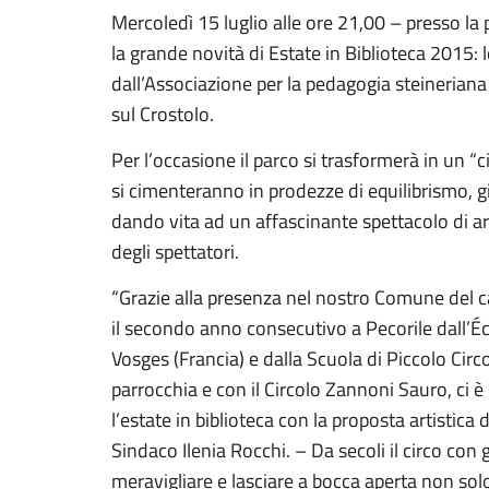
Mercoledì 15 luglio alle ore 21,00 – presso la p
la grande novità di Estate in Biblioteca 2015: 
dall’Associazione per la pedagogia steinerian
sul Crostolo.
Per l’occasione il parco si trasformerà in un “c
si cimenteranno in prodezze di equilibrismo, gi
dando vita ad un affascinante spettacolo di art
degli spettatori.
“Grazie alla presenza nel nostro Comune del ca
il secondo anno consecutivo a Pecorile dall’É
Vosges (Francia) e dalla Scuola di Piccolo Circ
parrocchia e con il Circolo Zannoni Sauro, ci è 
l’estate in biblioteca con la proposta artistica d
Sindaco Ilenia Rocchi. – Da secoli il circo con g
meravigliare e lasciare a bocca aperta non solo 