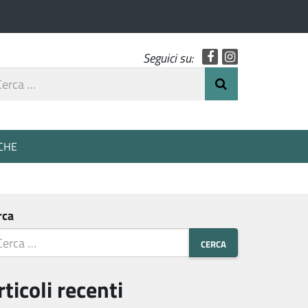
Facebook
Instagram
Seguici su:
rca
Invia Ricerca
o
CHE
rca
rticoli recenti