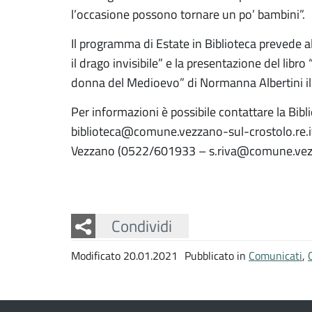
l’occasione possono tornare un po’ bambini”.
Il programma di Estate in Biblioteca prevede alt
il drago invisibile” e la presentazione del lib
donna del Medioevo” di Normanna Albertini il 
Per informazioni è possibile contattare la B
biblioteca@comune.vezzano-sul-crostolo.re.it)
Vezzano (0522/601933 – s.riva@comune.vezz
Facebook
Twitter
Whatsapp
Condividi
Modificato 20.01.2021
Pubblicato in
Comunicati
,