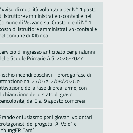
Avviso di mobilità volontaria per N° 1 posto
di Istruttore amministrativo-contabile nel
Comune di Vezzano sul Crostolo e di N° 1
posto di Istruttore amministrativo-contabile
nel comune di Albinea
Servizio di ingresso anticipato per gli alunni
delle Scuole Primarie A.S. 2026-2027
Rischio incendi boschivi – proroga fase di
attenzione dal 27/07al 2/08/2026 e
attivazione della fase di preallarme, con
dichiarazione dello stato di grave
pericolosità, dal 3 al 9 agosto compresi
Grande entusiasmo per i giovani volontari
protagonisti dei progetti “Al Volo” e
“YoungER Card”