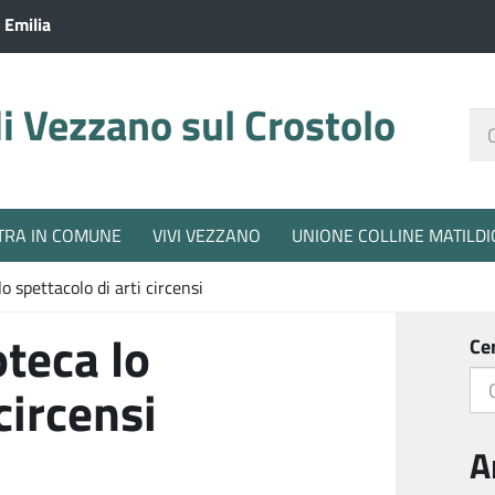
 Emilia
 Vezzano sul Crostolo
Ce
nel
sit
TRA IN COMUNE
VIVI VEZZANO
UNIONE COLLINE MATILDI
o spettacolo di arti circensi
oteca lo
Ce
circensi
A