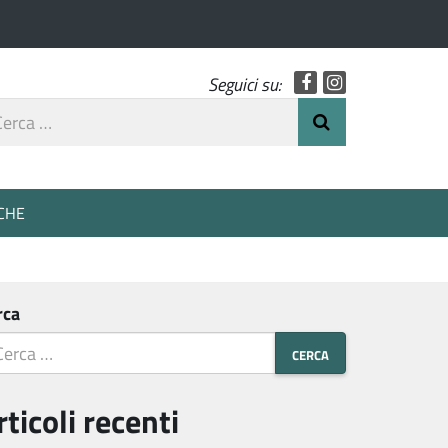
Facebook
Instagram
Seguici su:
rca
Invia Ricerca
o
CHE
rca
rticoli recenti