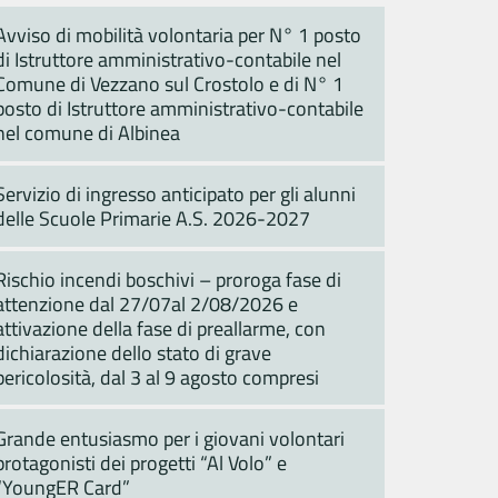
Avviso di mobilità volontaria per N° 1 posto
di Istruttore amministrativo-contabile nel
Comune di Vezzano sul Crostolo e di N° 1
posto di Istruttore amministrativo-contabile
nel comune di Albinea
Servizio di ingresso anticipato per gli alunni
delle Scuole Primarie A.S. 2026-2027
Rischio incendi boschivi – proroga fase di
attenzione dal 27/07al 2/08/2026 e
attivazione della fase di preallarme, con
dichiarazione dello stato di grave
pericolosità, dal 3 al 9 agosto compresi
Grande entusiasmo per i giovani volontari
protagonisti dei progetti “Al Volo” e
“YoungER Card”