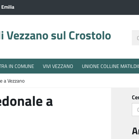
 Emilia
 Vezzano sul Crostolo
Ce
nel
sit
TRA IN COMUNE
VIVI VEZZANO
UNIONE COLLINE MATILDI
le a Vezzano
edonale a
Ce
A