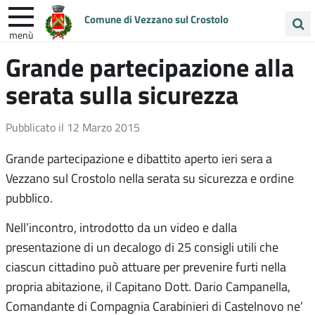
Comune di Vezzano sul Crostolo
menù
Cerca
Grande partecipazione alla
ENTRA IN COMUNE
VIVI VEZZANO
nel
serata sulla sicurezza
sito
UNIONE COLLINE MATILDICHE
Pubblicato il
12 Marzo 2015
Grande partecipazione e dibattito aperto ieri sera a
Vezzano sul Crostolo nella serata su sicurezza e ordine
pubblico.
Nell’incontro, introdotto da un video e dalla
presentazione di un decalogo di 25 consigli utili che
ciascun cittadino può attuare per prevenire furti nella
propria abitazione, il Capitano Dott. Dario Campanella,
Comandante di Compagnia Carabinieri di Castelnovo ne’