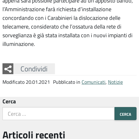
appena sarà possibile partecipare ad un apposito bando,
l’Amministrazione farà richiesta d’installazione
concordando con i Carabinieri la dislocazione delle
telecamere, considerato che l’ossatura della rete di
sorveglianza è già stata installata con i nuovi impianti di
illuminazione.
Facebook
Twitter
Whatsapp
Condividi
Modificato 20.01.2021
Pubblicato in
Comunicati
,
Notizie
Cerca
Articoli recenti