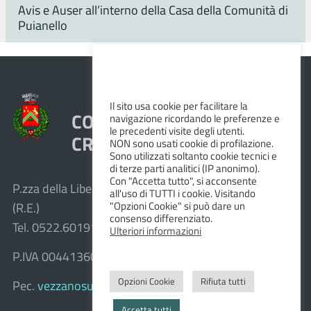
Avis e Auser all’interno della Casa della Comunità di
Puianello
Il sito usa cookie per facilitare la
COMUNE DI VEZZANO SUL
navigazione ricordando le preferenze e
le precedenti visite degli utenti.
CROSTOLO
NON sono usati cookie di profilazione.
Sono utilizzati soltanto cookie tecnici e
di terze parti analitici (IP anonimo).
Con "Accetta tutto", si acconsente
P.zza della Libertà, 1 – 42030 Vezzano sul Crostolo
all'uso di TUTTI i cookie. Visitando
"Opzioni Cookie" si può dare un
(R.E.)
consenso differenziato.
Tel. 0522.601911 – Fax 0522.601947
Ulteriori informazioni
P.IVA 00441360351
Opzioni Cookie
Rifiuta tutti
Pec.
vezzanosulcrostolo@cert.provincia.re.it
Accetta tutti