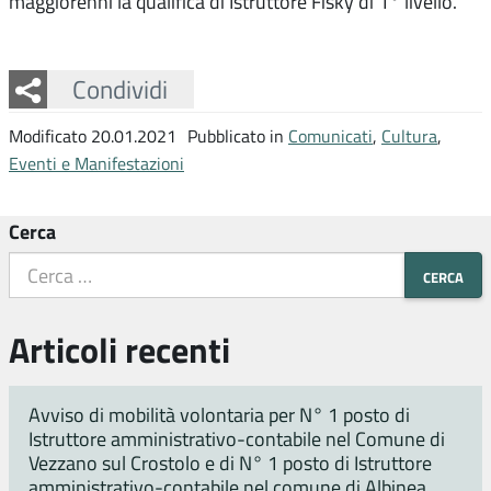
maggiorenni la qualifica di Istruttore Fisky di 1° livello.
Facebook
Twitter
Whatsapp
Condividi
Modificato 20.01.2021
Pubblicato in
Comunicati
,
Cultura
,
Eventi e Manifestazioni
Cerca
Articoli recenti
Avviso di mobilità volontaria per N° 1 posto di
Istruttore amministrativo-contabile nel Comune di
Vezzano sul Crostolo e di N° 1 posto di Istruttore
amministrativo-contabile nel comune di Albinea