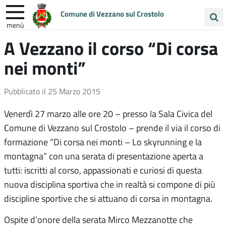
Comune di Vezzano sul Crostolo
menù
Cerca
A Vezzano il corso “Di corsa
ENTRA IN COMUNE
VIVI VEZZANO
nel
nei monti”
sito
UNIONE COLLINE MATILDICHE
Pubblicato il
25 Marzo 2015
Venerdì 27 marzo alle ore 20 – presso la Sala Civica del
Comune di Vezzano sul Crostolo – prende il via il corso di
formazione “Di corsa nei monti – Lo skyrunning e la
montagna” con una serata di presentazione aperta a
tutti: iscritti al corso, appassionati e curiosi di questa
nuova disciplina sportiva che in realtà si compone di più
discipline sportive che si attuano di corsa in montagna.
Ospite d’onore della serata Mirco Mezzanotte che