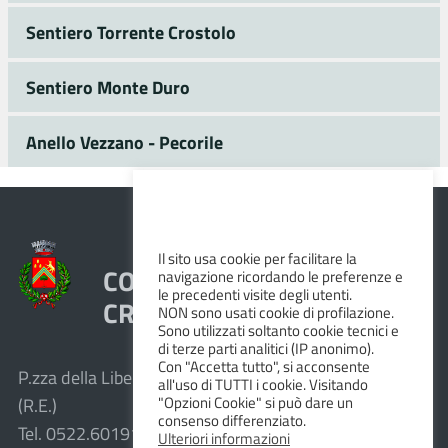
Sentiero Torrente Crostolo
Sentiero Monte Duro
Anello Vezzano - Pecorile
Il sito usa cookie per facilitare la
COMUNE DI VEZZANO SUL
navigazione ricordando le preferenze e
le precedenti visite degli utenti.
CROSTOLO
NON sono usati cookie di profilazione.
Sono utilizzati soltanto cookie tecnici e
di terze parti analitici (IP anonimo).
Con "Accetta tutto", si acconsente
P.zza della Libertà, 1 – 42030 Vezzano sul Crostolo
all'uso di TUTTI i cookie. Visitando
"Opzioni Cookie" si può dare un
(R.E.)
consenso differenziato.
Tel. 0522.601911 – Fax 0522.601947
Ulteriori informazioni