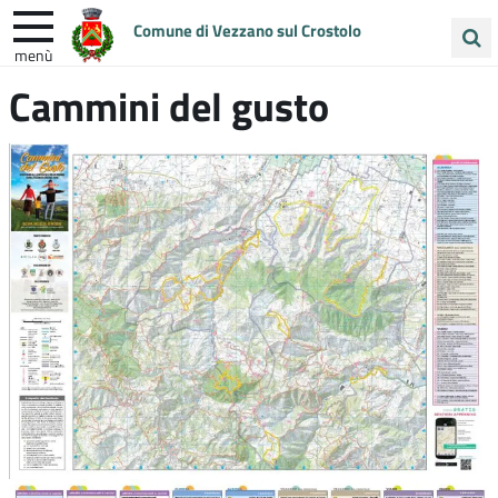
Comune di Vezzano sul Crostolo
menù
Cerca
Cammini del gusto
ENTRA IN COMUNE
VIVI VEZZANO
nel
sito
UNIONE COLLINE MATILDICHE