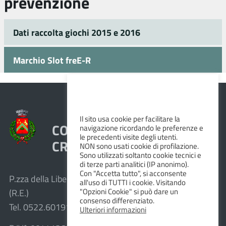
prevenzione
Dati raccolta giochi 2015 e 2016
Marchio Slot freE-R
Il sito usa cookie per facilitare la
COMUNE DI VEZZANO SUL
navigazione ricordando le preferenze e
le precedenti visite degli utenti.
CROSTOLO
NON sono usati cookie di profilazione.
Sono utilizzati soltanto cookie tecnici e
di terze parti analitici (IP anonimo).
Con "Accetta tutto", si acconsente
P.zza della Libertà, 1 – 42030 Vezzano sul Crostolo
all'uso di TUTTI i cookie. Visitando
"Opzioni Cookie" si può dare un
(R.E.)
consenso differenziato.
Tel. 0522.601911 – Fax 0522.601947
Ulteriori informazioni