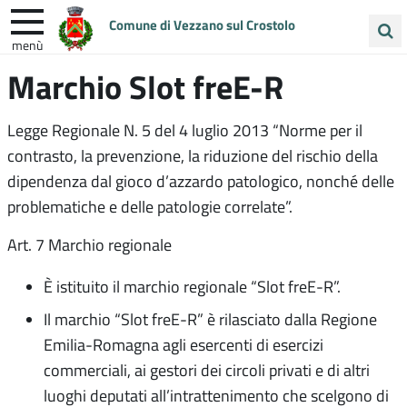
Comune di Vezzano sul Crostolo
menù
Cerca
Marchio Slot freE-R
ENTRA IN COMUNE
VIVI VEZZANO
nel
sito
UNIONE COLLINE MATILDICHE
Legge Regionale N. 5 del 4 luglio 2013 “Norme per il
contrasto, la prevenzione, la riduzione del rischio della
dipendenza dal gioco d’azzardo patologico, nonché delle
problematiche e delle patologie correlate”.
Art. 7 Marchio regionale
È istituito il marchio regionale “Slot freE-R”.
Il marchio “Slot freE-R” è rilasciato dalla Regione
Emilia-Romagna agli esercenti di esercizi
commerciali, ai gestori dei circoli privati e di altri
luoghi deputati all’intrattenimento che scelgono di