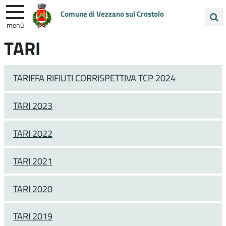
Comune di Vezzano sul Crostolo
menù
Cerca
TARI
ENTRA IN COMUNE
VIVI VEZZANO
nel
sito
UNIONE COLLINE MATILDICHE
TARIFFA RIFIUTI CORRISPETTIVA TCP 2024
TARI 2023
TARI 2022
TARI 2021
TARI 2020
TARI 2019