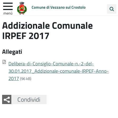
Comune di Vezzano sul Crostolo
menù
Cerca
Addizionale Comunale
ENTRA IN COMUNE
VIVI VEZZANO
nel
IRPEF 2017
sito
UNIONE COLLINE MATILDICHE
Allegati
Delibera-di-Consiglio-Comunale-n.-2-del-
30.01.2017_Addizionale-comunale-IRPEF-Anno-
2017
(96 kB)
Facebook
Twitter
Whatsapp
Condividi