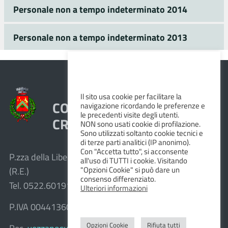
Personale non a tempo indeterminato 2014
Personale non a tempo indeterminato 2013
Il sito usa cookie per facilitare la
COMUNE DI VEZZANO SUL
navigazione ricordando le preferenze e
le precedenti visite degli utenti.
CROSTOLO
NON sono usati cookie di profilazione.
Sono utilizzati soltanto cookie tecnici e
di terze parti analitici (IP anonimo).
Con "Accetta tutto", si acconsente
P.zza della Libertà, 1 – 42030 Vezzano sul Crostolo
all'uso di TUTTI i cookie. Visitando
"Opzioni Cookie" si può dare un
(R.E.)
consenso differenziato.
Tel. 0522.601911 – Fax 0522.601947
Ulteriori informazioni
P.IVA 00441360351
Opzioni Cookie
Rifiuta tutti