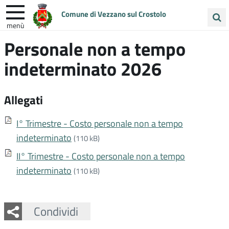
Comune di Vezzano sul Crostolo
menù
Cerca
Personale non a tempo
ENTRA IN COMUNE
VIVI VEZZANO
nel
indeterminato 2026
sito
UNIONE COLLINE MATILDICHE
Allegati
I° Trimestre - Costo personale non a tempo
indeterminato
(110 kB)
II° Trimestre - Costo personale non a tempo
indeterminato
(110 kB)
Facebook
Twitter
Whatsapp
Condividi