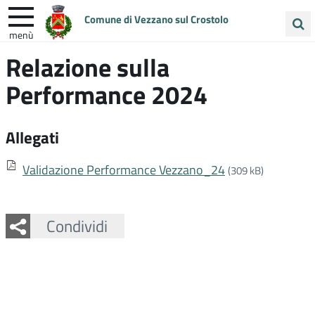
Comune di Vezzano sul Crostolo
menù
Cerca
Relazione sulla
ENTRA IN COMUNE
VIVI VEZZANO
nel
Performance 2024
sito
UNIONE COLLINE MATILDICHE
Allegati
Validazione Performance Vezzano_24
(309 kB)
Facebook
Twitter
Whatsapp
Condividi