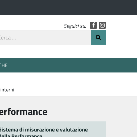
Facebook
Instagram
Seguici su:
rca
Invia Ricerca
o
CHE
 interni
erformance
Sistema di misurazione e valutazione
della Performance