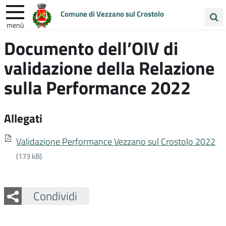
Comune di Vezzano sul Crostolo
menù
Cerca
Documento dell’OIV di
ENTRA IN COMUNE
VIVI VEZZANO
nel
validazione della Relazione
sito
UNIONE COLLINE MATILDICHE
sulla Performance 2022
Allegati
Validazione Performance Vezzano sul Crostolo 2022
(173 kB)
Facebook
Twitter
Whatsapp
Condividi