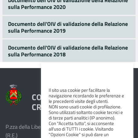
Documento dell'OIV di validazione della Relazione
sulla Performance 2020
Documento dell'OIV di validazione della Relazione
sulla Performance 2019
Documento dell'OIV di validazione della Relazione
sulla Performance 2018
Il sito usa cookie per facilitare la
COMUNE DI VEZZANO SUL
navigazione ricordando le preferenze e
le precedenti visite degli utenti.
CROSTOLO
NON sono usati cookie di profilazione.
Sono utilizzati soltanto cookie tecnici e
di terze parti analitici (IP anonimo).
Con "Accetta tutto", si acconsente
P.zza della Libertà, 1 – 42030 Vezzano sul Crostolo
all'uso di TUTTI i cookie. Visitando
"Opzioni Cookie" si può dare un
(R.E.)