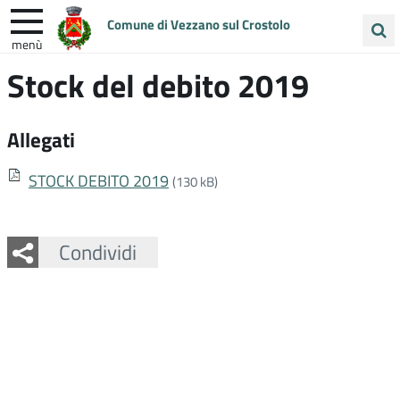
Comune di Vezzano sul Crostolo
menù
Cerca
Stock del debito 2019
ENTRA IN COMUNE
VIVI VEZZANO
nel
sito
UNIONE COLLINE MATILDICHE
Allegati
STOCK DEBITO 2019
(130 kB)
Facebook
Twitter
Whatsapp
Condividi