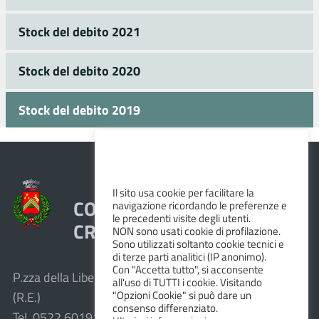
Stock del debito 2021
Stock del debito 2020
Stock del debito 2019
Il sito usa cookie per facilitare la
COMUNE DI VEZZANO SUL
navigazione ricordando le preferenze e
le precedenti visite degli utenti.
CROSTOLO
NON sono usati cookie di profilazione.
Sono utilizzati soltanto cookie tecnici e
di terze parti analitici (IP anonimo).
Con "Accetta tutto", si acconsente
P.zza della Libertà, 1 – 42030 Vezzano sul Crostolo
all'uso di TUTTI i cookie. Visitando
"Opzioni Cookie" si può dare un
(R.E.)
consenso differenziato.
Tel. 0522.601911 – Fax 0522.601947