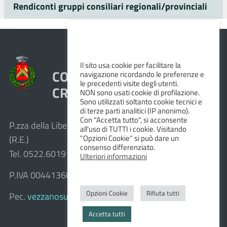
Rendiconti gruppi consiliari regionali/provinciali
Il sito usa cookie per facilitare la
COMUNE DI VEZZANO SUL
navigazione ricordando le preferenze e
le precedenti visite degli utenti.
CROSTOLO
NON sono usati cookie di profilazione.
Sono utilizzati soltanto cookie tecnici e
di terze parti analitici (IP anonimo).
Con "Accetta tutto", si acconsente
P.zza della Libertà, 1 – 42030 Vezzano sul Crostolo
all'uso di TUTTI i cookie. Visitando
"Opzioni Cookie" si può dare un
(R.E.)
consenso differenziato.
Tel. 0522.601911 – Fax 0522.601947
Ulteriori informazioni
P.IVA 00441360351
Opzioni Cookie
Rifiuta tutti
Pec.
vezzanosulcrostolo@cert.provincia.re.it
Accetta tutti