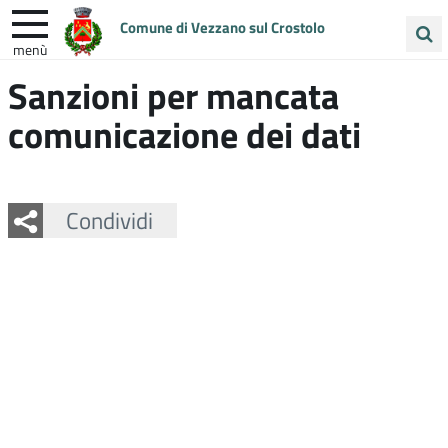
Comune di Vezzano sul Crostolo
menù
Cerca
Sanzioni per mancata
ENTRA IN COMUNE
VIVI VEZZANO
nel
comunicazione dei dati
sito
UNIONE COLLINE MATILDICHE
Facebook
Twitter
Whatsapp
Condividi