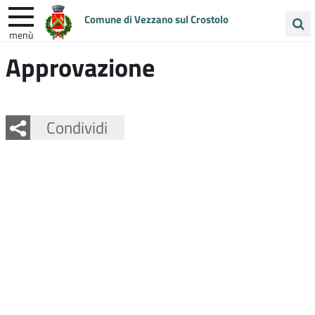
Comune di Vezzano sul Crostolo
menù
Cerca
Approvazione
ENTRA IN COMUNE
VIVI VEZZANO
nel
sito
UNIONE COLLINE MATILDICHE
Facebook
Twitter
Whatsapp
Condividi