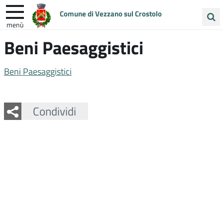
Comune di Vezzano sul Crostolo
menù
Cerca
Beni Paesaggistici
ENTRA IN COMUNE
VIVI VEZZANO
nel
sito
UNIONE COLLINE MATILDICHE
Beni Paesaggistici
Facebook
Twitter
Whatsapp
Condividi