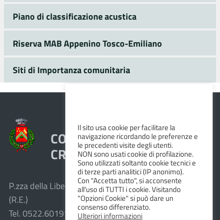
Piano di classificazione acustica
Riserva MAB Appenino Tosco-Emiliano
Siti di Importanza comunitaria
Il sito usa cookie per facilitare la
COMUNE DI VEZZANO SUL
navigazione ricordando le preferenze e
le precedenti visite degli utenti.
CROSTOLO
NON sono usati cookie di profilazione.
Sono utilizzati soltanto cookie tecnici e
di terze parti analitici (IP anonimo).
Con "Accetta tutto", si acconsente
P.zza della Libertà, 1 – 42030 Vezzano sul Crostolo
all'uso di TUTTI i cookie. Visitando
"Opzioni Cookie" si può dare un
(R.E.)
consenso differenziato.
Tel. 0522.601911 – Fax 0522.601947
Ulteriori informazioni