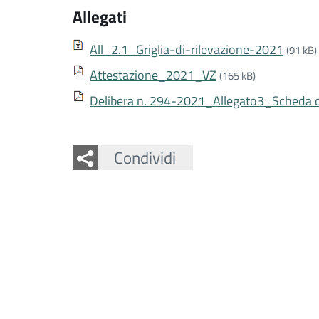
Allegati
All_2.1_Griglia-di-rilevazione-2021
(91 kB)
Attestazione_2021_VZ
(165 kB)
Delibera n. 294-2021_Allegato3_Scheda di
Facebook
Twitter
Whatsapp
Condividi