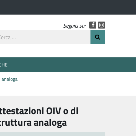
Facebook
Instagram
Seguici su:
rca
Invia Ricerca
o
CHE
a analoga
ttestazioni OIV o di
truttura analoga