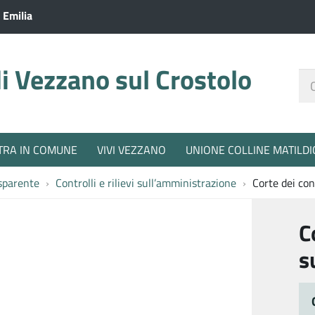
 Emilia
 Vezzano sul Crostolo
Ce
nel
sit
TRA IN COMUNE
VIVI VEZZANO
UNIONE COLLINE MATILDI
sparente
Controlli e rilievi sull’amministrazione
Corte dei con
C
s