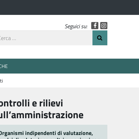
Facebook
Instagram
Seguici su:
rca
Invia Ricerca
o
CHE
ti
ontrolli e rilievi
ull’amministrazione
Organismi indipendenti di valutazione,