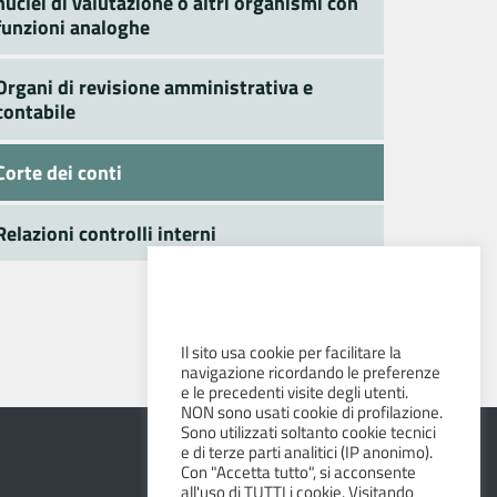
nuclei di valutazione o altri organismi con
funzioni analoghe
Organi di revisione amministrativa e
contabile
Corte dei conti
Relazioni controlli interni
Il sito usa cookie per facilitare la
navigazione ricordando le preferenze
e le precedenti visite degli utenti.
NON sono usati cookie di profilazione.
Sono utilizzati soltanto cookie tecnici
e di terze parti analitici (IP anonimo).
Con "Accetta tutto", si acconsente
all'uso di TUTTI i cookie. Visitando