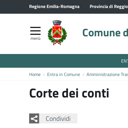
Regione Emilia-Romagna
Provincia di Reggio
Comune di
menù
EN
Home
Entra in Comune
Amministrazione Tra
Corte dei conti
Facebook
Twitter
Whatsapp
Condividi