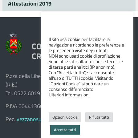
Attestazioni 2019
Il sito usa cookie per facilitare la
COMUNE DI VEZZANO SUL
navigazione ricordando le preferenze e
le precedenti visite degli utenti.
CROSTOLO
NON sono usati cookie di profilazione.
Sono utilizzati soltanto cookie tecnici e
di terze parti analitici (IP anonimo).
Con "Accetta tutto", si acconsente
P.zza della Libertà, 1 – 42030 Vezzano sul Crostolo
all'uso di TUTTI i cookie. Visitando
"Opzioni Cookie" si può dare un
(R.E.)
consenso differenziato.
Tel. 0522.601911 – Fax 0522.601947
Ulteriori informazioni
P.IVA 00441360351
Opzioni Cookie
Rifiuta tutti
Pec.
vezzanosulcrostolo@cert.provincia.re.it
Accetta tutti