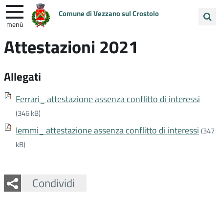
Comune di Vezzano sul Crostolo
menù
Cerca
Attestazioni 2021
ENTRA IN COMUNE
VIVI VEZZANO
nel
sito
UNIONE COLLINE MATILDICHE
Allegati
Ferrari_ attestazione assenza conflitto di interessi
(346 kB)
Iemmi_ attestazione assenza conflitto di interessi
(347
kB)
Facebook
Twitter
Whatsapp
Condividi