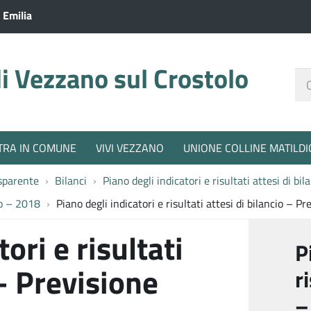
 Emilia
 Vezzano sul Crostolo
Ce
nel
sit
TRA IN COMUNE
VIVI VEZZANO
UNIONE COLLINE MATILDI
sparente
Bilanci
Piano degli indicatori e risultati attesi di bil
cio – 2018
Piano degli indicatori e risultati attesi di bilancio – P
ori e risultati
P
 – Previsione
r
–