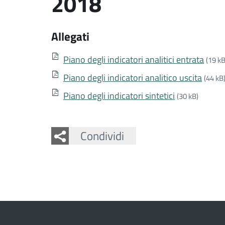
2018
Allegati
Piano degli indicatori analitici entrata
(19 kB
Piano degli indicatori analitico uscita
(44 kB
Piano degli indicatori sintetici
(30 kB)
Facebook
Twitter
Whatsapp
Condividi