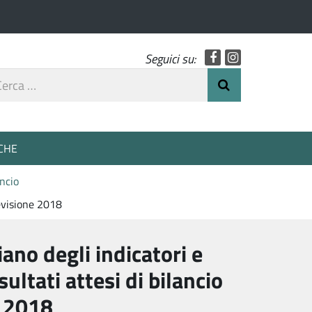
Facebook
Instagram
Seguici su:
rca
Invia Ricerca
o
CHE
ancio
revisione 2018
iano degli indicatori e
isultati attesi di bilancio
 2018