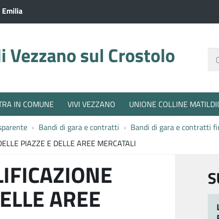
 Emilia
 Vezzano sul Crostolo
Ce
nel
sit
TRA IN COMUNE
VIVI VEZZANO
UNIONE COLLINE MATILDI
sparente
Bandi di gara e contratti
Bandi di gara e contratti 
DELLE PIAZZE E DELLE AREE MERCATALI
LIFICAZIONE
S
DELLE AREE