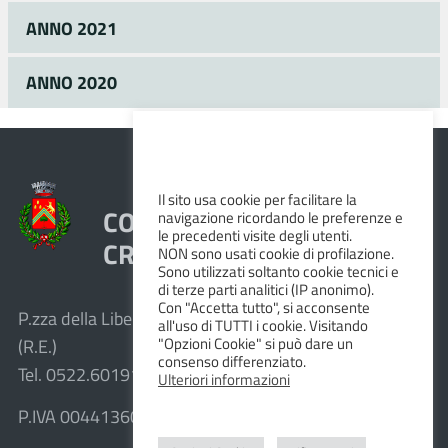
ANNO 2021
ANNO 2020
Il sito usa cookie per facilitare la
COMUNE DI VEZZANO SUL
navigazione ricordando le preferenze e
le precedenti visite degli utenti.
CROSTOLO
NON sono usati cookie di profilazione.
Sono utilizzati soltanto cookie tecnici e
di terze parti analitici (IP anonimo).
Con "Accetta tutto", si acconsente
P.zza della Libertà, 1 – 42030 Vezzano sul Crostolo
all'uso di TUTTI i cookie. Visitando
"Opzioni Cookie" si può dare un
(R.E.)
consenso differenziato.
Tel. 0522.601911 – Fax 0522.601947
Ulteriori informazioni
P.IVA 00441360351