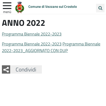
Comune di Vezzano sul Crostolo
menù
Cerca
ANNO 2022
ENTRA IN COMUNE
VIVI VEZZANO
nel
sito
UNIONE COLLINE MATILDICHE
Programma Biennale 2022-2023
Programma Biennale 2022-2023
Programma Biennale
2022-2023_AGGIORNATO CON DUP
Facebook
Twitter
Whatsapp
Condividi